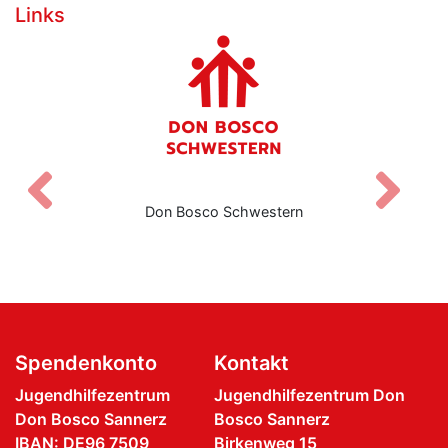
Links
Zurück
V
Don Bosco Schwestern
Spendenkonto
Kontakt
Jugendhilfezentrum
Jugendhilfezentrum Don
Don Bosco Sannerz
Bosco Sannerz
IBAN: DE96 7509
Birkenweg 15